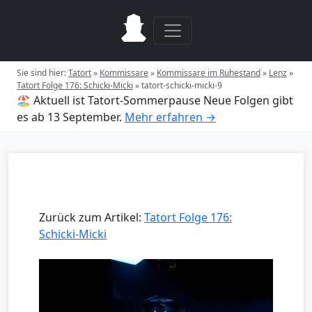
Sie sind hier:
Tatort
»
Kommissare
»
Kommissare im Ruhestand
»
Lenz
»
Tatort Folge 176: Schicki-Micki
»
tatort-schicki-micki-9
🏖️ Aktuell ist Tatort-Sommerpause
Neue Folgen gibt
es ab 13 September.
Mehr erfahren →
Zurück zum Artikel:
Tatort Folge 176:
Schicki-Micki