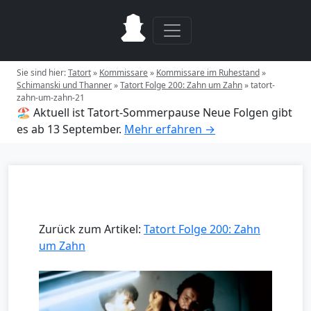
Sie sind hier:
Tatort
»
Kommissare
»
Kommissare im Ruhestand
»
Schimanski und Thanner
»
Tatort Folge 200: Zahn um Zahn
»
tatort-
zahn-um-zahn-21
🏖️ Aktuell ist Tatort-Sommerpause
Neue Folgen gibt
es ab 13 September.
Mehr erfahren →
Zurück zum Artikel:
Tatort Folge 200: Zahn
um Zahn