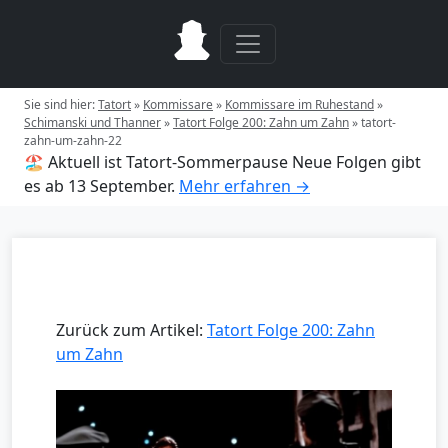
Sie sind hier:
Tatort
»
Kommissare
»
Kommissare im Ruhestand
»
Schimanski und Thanner
»
Tatort Folge 200: Zahn um Zahn
»
tatort-
zahn-um-zahn-22
🏖️ Aktuell ist Tatort-Sommerpause
Neue Folgen gibt
es ab 13 September.
Mehr erfahren →
Zurück zum Artikel:
Tatort Folge 200: Zahn
um Zahn