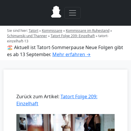
Sie sind hier:
Tatort
»
Kommissare
»
Kommissare im Ruhestand
»
Schimanski und Thanner
»
Tatort Folge 209: Einzelhaft
»
tatort-
einzelhaft-13
🏖️ Aktuell ist Tatort-Sommerpause
Neue Folgen gibt
es ab 13 September.
Mehr erfahren →
Zurück zum Artikel:
Tatort Folge 209:
Einzelhaft