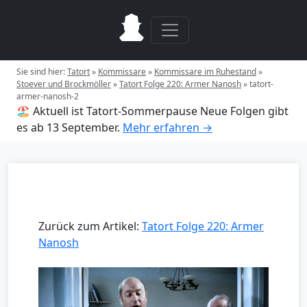
Sie sind hier:
Tatort
»
Kommissare
»
Kommissare im Ruhestand
»
Stoever und Brockmöller
»
Tatort Folge 220: Armer Nanosh
»
tatort-
armer-nanosh-2
🏖️ Aktuell ist Tatort-Sommerpause
Neue Folgen gibt
es ab 13 September.
Mehr erfahren →
Zurück zum Artikel:
Tatort Folge 220: Armer
Nanosh