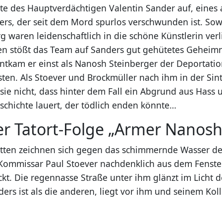
te des Hauptverdächtigen Valentin Sander auf, eine
ers, der seit dem Mord spurlos verschwunden ist. Sow
g waren leidenschaftlich in die schöne Künstlerin ver
en stößt das Team auf Sanders gut gehütetes Geheimni
entkam er einst als Nanosh Steinberger der Deportatio
isten. Als Stoever und Brockmüller nach ihm in der Sin
sie nicht, dass hinter dem Fall ein Abgrund aus Hass 
schichte lauert, der tödlich enden könnte…
er Tatort-Folge „Armer Nanosh
etten zeichnen sich gegen das schimmernde Wasser 
 Kommissar Paul Stoever nachdenklich aus dem Fenste
ickt. Die regennasse Straße unter ihm glänzt im Licht 
nders ist als die anderen, liegt vor ihm und seinem Ko