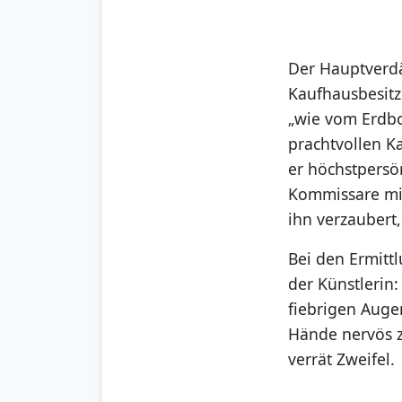
Der Hauptverd
Kaufhausbesitze
„wie vom Erdbo
prachtvollen K
er höchstpersön
Kommissare mit
ihn verzaubert, 
Bei den Ermitt
der Künstlerin
fiebrigen Auge
Hände nervös zi
verrät Zweifel.