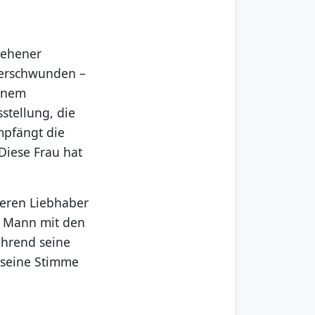
sehener
 verschwunden –
einem
stellung, die
mpfängt die
Diese Frau hat
teren Liebhaber
e Mann mit den
ährend seine
h seine Stimme