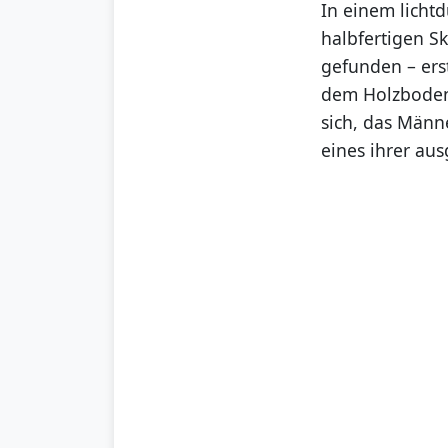
In einem licht
halbfertigen S
gefunden – ers
dem Holzboden 
sich, das Männ
eines ihrer ausg