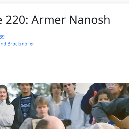
ge 220: Armer Nanosh
89
und Brockmöller