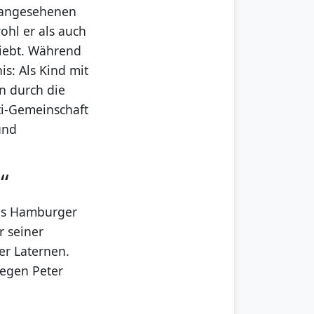
s angesehenen
ohl er als auch
liebt. Während
s: Als Kind mit
n durch die
ti-Gemeinschaft
und
“
des Hamburger
r seiner
der Laternen.
llegen Peter