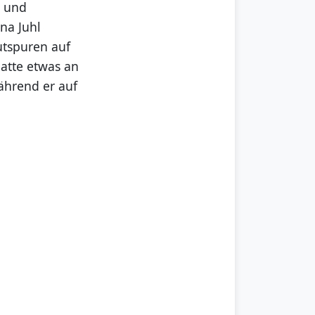
n und
na Juhl
utspuren auf
atte etwas an
ährend er auf