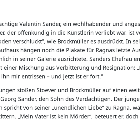
ächtige Valentin Sander, ein wohlhabender und ange
r, der offenkundig in die Künstlerin verliebt war, ist
den verschluckt“, wie Brockmüller es ausdrückt. In s
aufhaus hängen noch die Plakate für Ragnas letzte Aus
lich in seiner Galerie ausrichtete. Sanders Ehefrau e
 einer Mischung aus Verbitterung und Resignation: „
ihn mir entrissen – und jetzt ist er fort.“
lungen stoßen Stoever und Brockmüller auf einen wei
: Georg Sander, den Sohn des Verdächtigen. Der jung
n spricht von seiner „unendlichen Liebe“ zu Ragna, w
ttern. „Mein Vater ist kein Mörder“, beteuert er, doc