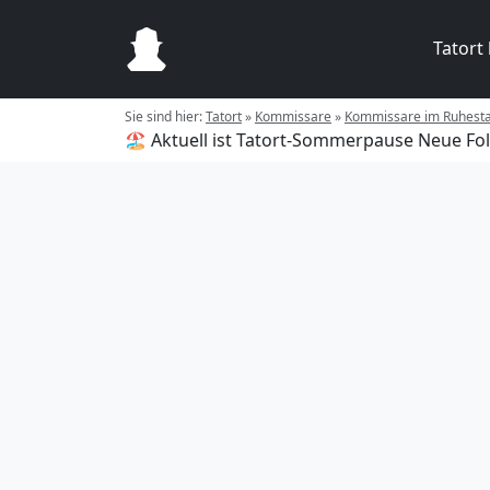
Tatort
Sie sind hier:
Tatort
»
Kommissare
»
Kommissare im Ruhest
🏖️ Aktuell ist Tatort-Sommerpause
Neue Fol