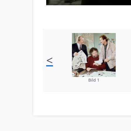
<
Bild 1