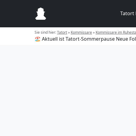
Tatort
Sie sind hier:
Tatort
»
Kommissare
»
Kommissare im Ruhest
🏖️ Aktuell ist Tatort-Sommerpause
Neue Fol