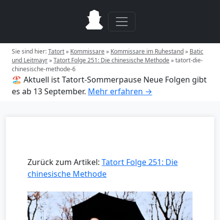
Sie sind hier:
Tatort
»
Kommissare
»
Kommissare im Ruhestand
»
Batic
und Leitmayr
»
Tatort Folge 251: Die chinesische Methode
»
tatort-die-
chinesische-methode-6
🏖️ Aktuell ist Tatort-Sommerpause
Neue Folgen gibt
es ab 13 September.
Mehr erfahren →
Zurück zum Artikel:
Tatort Folge 251: Die
chinesische Methode