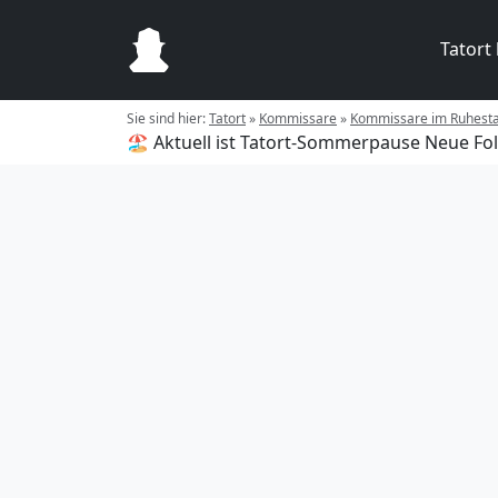
Tatort
Sie sind hier:
Tatort
»
Kommissare
»
Kommissare im Ruhest
🏖️ Aktuell ist Tatort-Sommerpause
Neue Fol