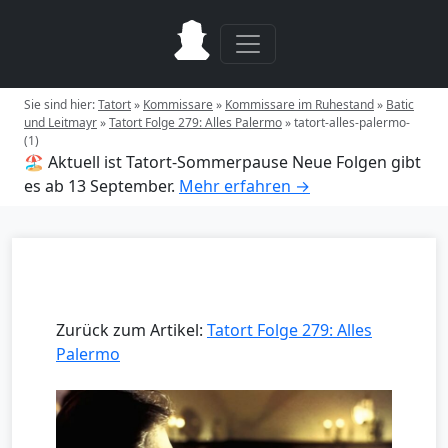
Sie sind hier:
Tatort
»
Kommissare
»
Kommissare im Ruhestand
»
Batic
und Leitmayr
»
Tatort Folge 279: Alles Palermo
»
tatort-alles-palermo-
(1)
🏖️ Aktuell ist Tatort-Sommerpause
Neue Folgen gibt
es ab 13 September.
Mehr erfahren →
Zurück zum Artikel:
Tatort Folge 279: Alles
Palermo