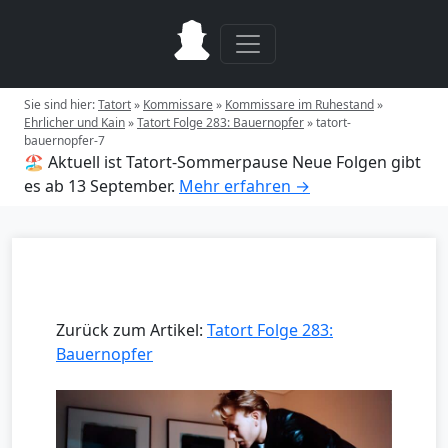
Sie sind hier:
Tatort
»
Kommissare
»
Kommissare im Ruhestand
»
Ehrlicher und Kain
»
Tatort Folge 283: Bauernopfer
»
tatort-
bauernopfer-7
🏖️ Aktuell ist Tatort-Sommerpause
Neue Folgen gibt
es ab 13 September.
Mehr erfahren →
Zurück zum Artikel:
Tatort Folge 283:
Bauernopfer