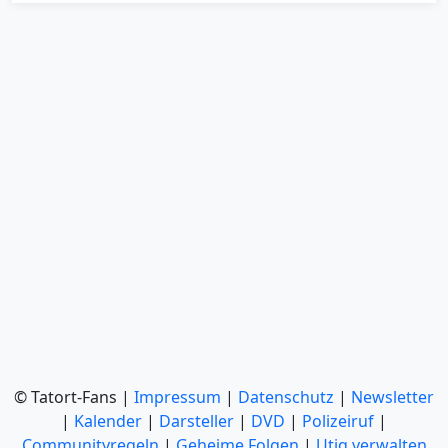
© Tatort-Fans |
Impressum
|
Datenschutz
|
Newsletter
|
Kalender
|
Darsteller
|
DVD
|
Polizeiruf
|
Communityregeln
|
Geheime Folgen
|
Utiq verwalten