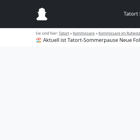
Tatort
Sie sind hier:
Tatort
»
Kommissare
»
Kommissare im Ruhest
🏖️ Aktuell ist Tatort-Sommerpause
Neue Fol