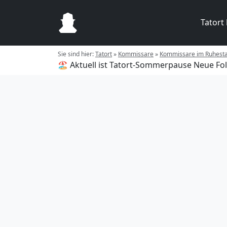
Tatort
Sie sind hier:
Tatort
»
Kommissare
»
Kommissare im Ruhest
🏖️ Aktuell ist Tatort-Sommerpause
Neue Fol