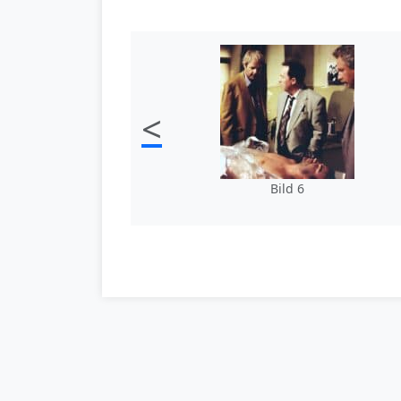
<
Bild 6