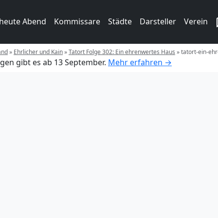
 heute Abend
Kommissare
Städte
Darsteller
Verein
and
»
Ehrlicher und Kain
»
Tatort Folge 302: Ein ehrenwertes Haus
»
tatort-ein-eh
gen gibt es ab 13 September.
Mehr erfahren →