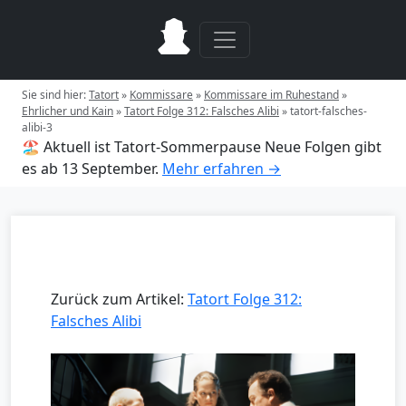
Sie sind hier:
Tatort
»
Kommissare
»
Kommissare im Ruhestand
»
Ehrlicher und Kain
»
Tatort Folge 312: Falsches Alibi
»
tatort-falsches-
alibi-3
🏖️ Aktuell ist Tatort-Sommerpause
Neue Folgen gibt
es ab 13 September.
Mehr erfahren →
Zurück zum Artikel:
Tatort Folge 312:
Falsches Alibi