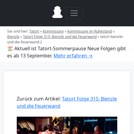
Sie sind hier:
Tatort
»
Kommissare
»
Kommissare im Ruhestand
»
Bienzle
»
Tatort Folge 315: Bienzle und die Feuerwand
»
tatort-bienzle-
und-die-feuerwand-2
🏖️ Aktuell ist Tatort-Sommerpause
Neue Folgen gibt
es ab 13 September.
Mehr erfahren →
Zurück zum Artikel:
Tatort Folge 315: Bienzle
und die Feuerwand