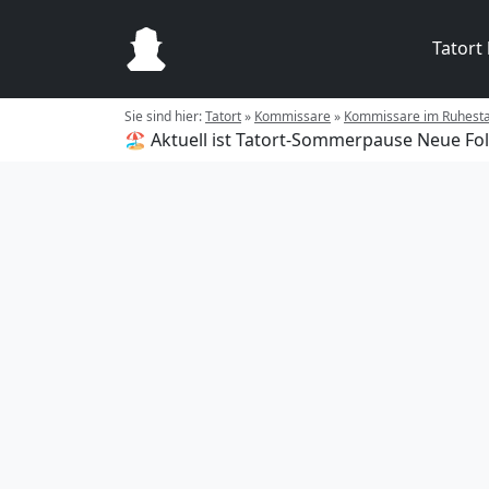
Tatort
Sie sind hier:
Tatort
»
Kommissare
»
Kommissare im Ruhest
🏖️ Aktuell ist Tatort-Sommerpause
Neue Fol