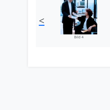
<
Bild 4