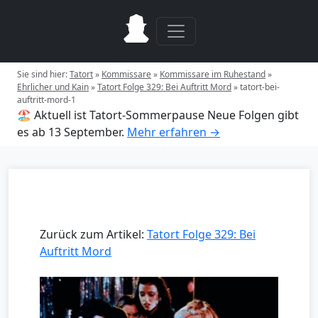
Sie sind hier:
Tatort
»
Kommissare
»
Kommissare im Ruhestand
»
Ehrlicher und Kain
»
Tatort Folge 329: Bei Auftritt Mord
»
tatort-bei-
auftritt-mord-1
🏖️ Aktuell ist Tatort-Sommerpause
Neue Folgen gibt
es ab 13 September.
Mehr erfahren →
Zurück zum Artikel:
Tatort Folge 329: Bei
Auftritt Mord