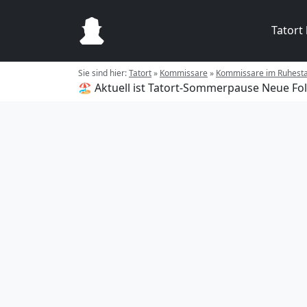
Tatort
Sie sind hier:
Tatort
»
Kommissare
»
Kommissare im Ruhest
🏖️ Aktuell ist Tatort-Sommerpause
Neue Fol