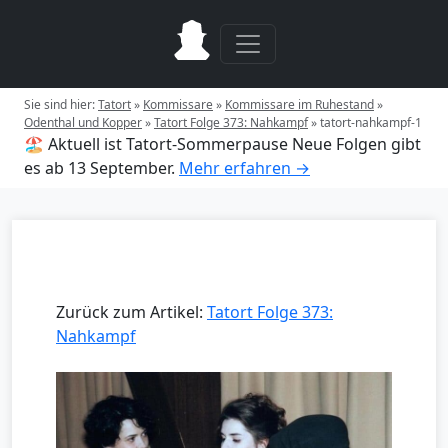
Sie sind hier:
Tatort
»
Kommissare
»
Kommissare im Ruhestand
»
Odenthal und Kopper
»
Tatort Folge 373: Nahkampf
»
tatort-nahkampf-1
🏖️ Aktuell ist Tatort-Sommerpause
Neue Folgen gibt
es ab 13 September.
Mehr erfahren →
Zurück zum Artikel:
Tatort Folge 373:
Nahkampf