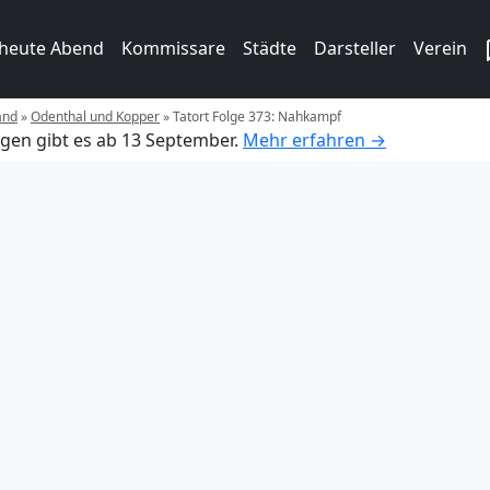
 heute Abend
Kommissare
Städte
Darsteller
Verein
and
»
Odenthal und Kopper
»
Tatort Folge 373: Nahkampf
gen gibt es ab 13 September.
Mehr erfahren →