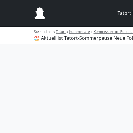
Tatort
Sie sind hier:
Tatort
»
Kommissare
»
Kommissare im Ruhest
🏖️ Aktuell ist Tatort-Sommerpause
Neue Fol