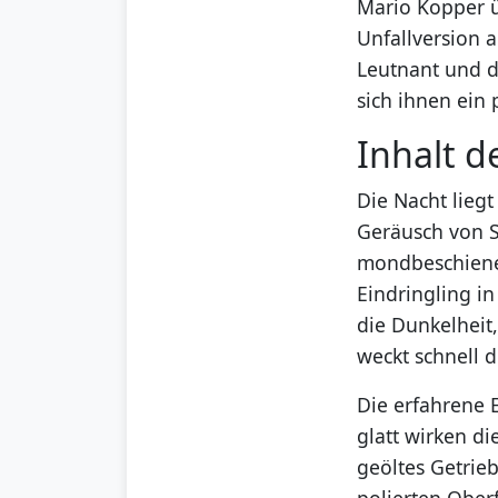
Mario Kopper 
Unfallversion 
Leutnant und d
sich ihnen ein
Inhalt d
Die Nacht lieg
Geräusch von Sc
mondbeschienen
Eindringling i
die Dunkelheit,
weckt schnell 
Die erfahrene 
glatt wirken di
geöltes Getrieb
polierten Ober