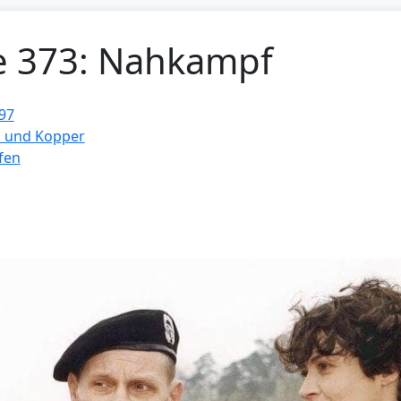
ge 373: Nahkampf
97
 und Kopper
fen