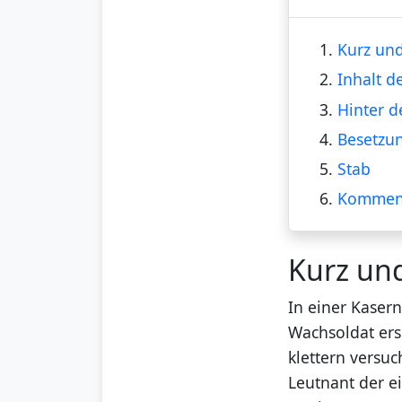
1.
Kurz und
2.
Inhalt d
3.
Hinter d
4.
Besetzu
5.
Stab
6.
Kommen
Kurz un
In einer Kasern
Wachsoldat ers
klettern versuc
Leutnant der e