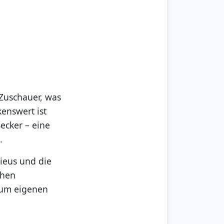
 Zuschauer, was
enswert ist
Becker – eine
.
lieus und die
chen
zum eigenen