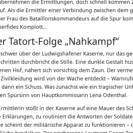
übernehmen die Ermittlungen, doch schnell kommen Z
auf. Als die Ermittler einer Verbindung zwischen dem 
er Frau des Bataillonskommandeurs auf die Spur ko
 perfides Komplott…
er Tatort-Folge „Nahkampf“
t schwer über der Ludwigshafener Kaserne, nur das g
hritten durchbricht die Stille. Eine dunkle Gestalt h
en Hof, nähert sich vorsichtig dem Zaun. Der vermei
n Zivilkleidung wird von der Wache entdeckt – Warnruf
 dann ein Schuss. Was zunächst wie ein tragischer Unf
den Spürsinn von Hauptkommissarin Lena Odenthal.
Ermittlerin stößt in der Kaserne auf eine Mauer des S
e Erklärungen, zu routiniert die Antworten der Soldate
e scheint der militärische Apparat zu funktionieren –
fläche brodelt es. Der erschossene Leutnant Georg Tr