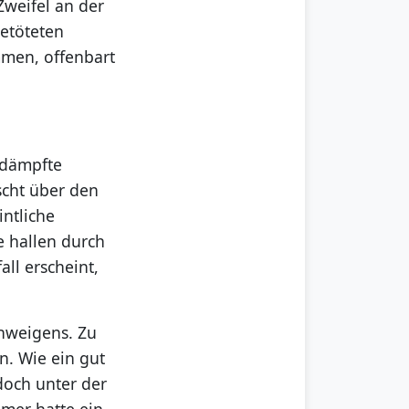
weifel an der
getöteten
mmen, offenbart
edämpfte
uscht über den
ntliche
e hallen durch
all erscheint,
chweigens. Zu
n. Wie ein gut
 doch unter der
emer hatte ein