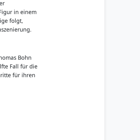
er
 Figur in einem
ge folgt,
Inszenierung.
 Thomas Bohn
te Fall für die
itte für ihren