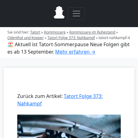
Sie sind hier:
Tatort
»
Kommissare
»
Kommissare im Ruhestand
»
Odenthal und Kopper
»
Tatort Folge 373: Nahkampf
»
tatort-nahkampf-4
🏖️ Aktuell ist Tatort-Sommerpause
Neue Folgen gibt
es ab 13 September.
Mehr erfahren →
Zurück zum Artikel:
Tatort Folge 373:
Nahkampf