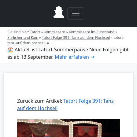
Sie sind hier:
Tatort
»
Kommissare
»
Kommissare im Ruhestand
»
Ehrlicher und Kain
»
Tatort Folge 391: Tanz auf dem Hochseil
»
tatort-
tanz-auf-dem-hochseil-4
🏖️ Aktuell ist Tatort-Sommerpause
Neue Folgen gibt
es ab 13 September.
Mehr erfahren →
Zurück zum Artikel:
Tatort Folge 391: Tanz
auf dem Hochseil