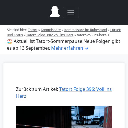
Sie sind hier:
Tatort
»
Kommissare
»
Kommissare im Ruhestand
»
Lürsen
und Kraus
»
Tatort Folge 396: Voll ins Herz
»
tatort-voll-ins-herz-1
🏖️ Aktuell ist Tatort-Sommerpause
Neue Folgen gibt
es ab 13 September.
Mehr erfahren →
Zurück zum Artikel:
Tatort Folge 396: Voll ins
Herz