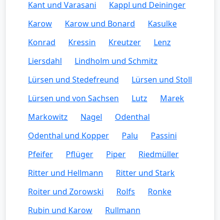
Kant und Varasani
Kappl und Deininger
Karow
Karow und Bonard
Kasulke
Konrad
Kressin
Kreutzer
Lenz
Liersdahl
Lindholm und Schmitz
Lürsen und Stedefreund
Lürsen und Stoll
Lürsen und von Sachsen
Lutz
Marek
Markowitz
Nagel
Odenthal
Odenthal und Kopper
Palu
Passini
Pfeifer
Pflüger
Piper
Riedmüller
Ritter und Hellmann
Ritter und Stark
Roiter und Zorowski
Rolfs
Ronke
Rubin und Karow
Rullmann