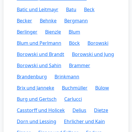
Batic und Leitmayr
Batu
Beck
Becker
Behnke
Bergmann
Berlinger
Bienzle
Blum
Blum und Perlmann
Böck
Borowski
Borowski und Brandt
Borowski und Jung
Borowski und Sahin
Brammer
Brandenburg
Brinkmann
Brix und Janneke
Buchmüller
Bülow
Burg und Gertsch
Carlucci
Casstorff und Holicek
Delius
Dietze
Dorn und Lessing
Ehrlicher und Kain