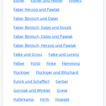
Eisner
Eisner und Fellner
Enders
Faber Herzog und Pawlak
Faber, Bönisch und Dalay
Faber, Bönisch, Dalay und Kossik
Faber, Bönisch, Dalay und Pawlak
Faber, Bönisch, Herzog und Pawlak
Falke und Grosz
Falke und Lorenz
Felber
Fichtl
Finke
Flemming
Flückiger
Flückiger und Ritschard
Funck und Schaffert
Gerber
Gorniak und Winkler
Greve
Haferkamp
Hirth
Howald