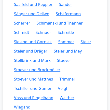
Saalfeld und Keppler
Sander
Sänger und Dellwo
Schäfermann
Scherrer
Schimanski und Thanner
Schmidt
Schnoor
Schreitle
Sieland und Gorniak
Sommer
Steier
Steier und Dräger
Steier und Mey
Stellbrink und Marx
Stoever
Stoever und Brockmöller
Stoever und Matthes
Trimmel
Tschiller und Gümer
Veigl
Voss und Ringelhahn
Walther
Wiegand