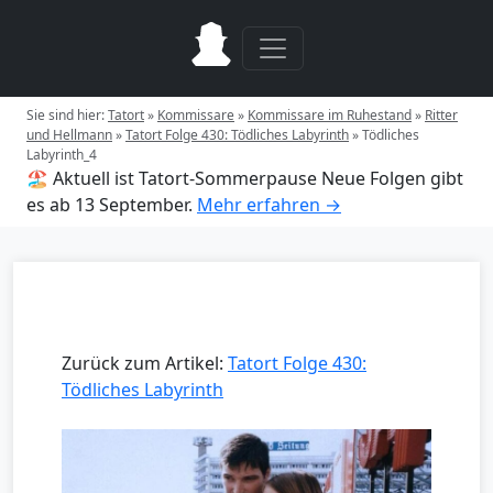
Sie sind hier:
Tatort
»
Kommissare
»
Kommissare im Ruhestand
»
Ritter
und Hellmann
»
Tatort Folge 430: Tödliches Labyrinth
»
Tödliches
Labyrinth_4
🏖️ Aktuell ist Tatort-Sommerpause
Neue Folgen gibt
es ab 13 September.
Mehr erfahren →
Zurück zum Artikel:
Tatort Folge 430:
Tödliches Labyrinth