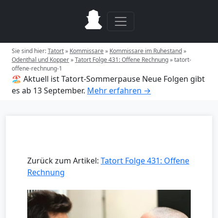
Sie sind hier:
Tatort
»
Kommissare
»
Kommissare im Ruhestand
»
Odenthal und Kopper
»
Tatort Folge 431: Offene Rechnung
»
tatort-
offene-rechnung-1
🏖️ Aktuell ist Tatort-Sommerpause
Neue Folgen gibt
es ab 13 September.
Mehr erfahren →
Zurück zum Artikel:
Tatort Folge 431: Offene
Rechnung