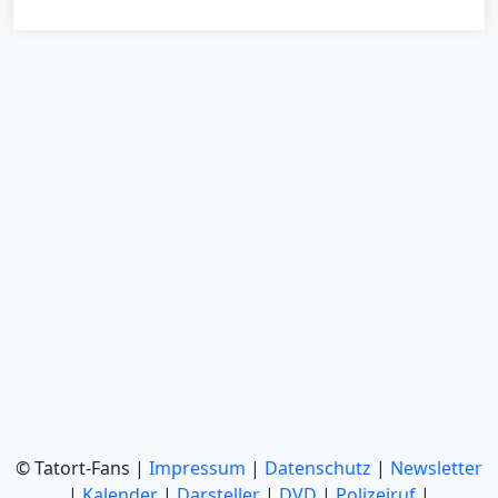
© Tatort-Fans |
Impressum
|
Datenschutz
|
Newsletter
|
Kalender
|
Darsteller
|
DVD
|
Polizeiruf
|