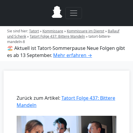
Sie sind hier:
Tatort
»
Kommissare
»
Kommissare im Dienst
»
Ballauf
und Schenk
»
Tatort Folge 437: Bittere Mandeln
»
tatort-bittere-
mandeln-8
🏖️ Aktuell ist Tatort-Sommerpause
Neue Folgen gibt
es ab 13 September.
Mehr erfahren →
Zurück zum Artikel:
Tatort Folge 437: Bittere
Mandeln