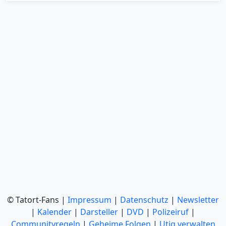
© Tatort-Fans |
Impressum
|
Datenschutz
|
Newsletter
|
Kalender
|
Darsteller
|
DVD
|
Polizeiruf
|
Communityregeln
|
Geheime Folgen
|
Utiq verwalten