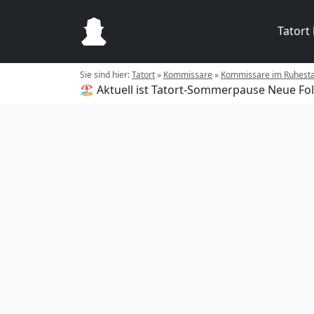
Tatort
Sie sind hier:
Tatort
»
Kommissare
»
Kommissare im Ruhest
🏖️ Aktuell ist Tatort-Sommerpause
Neue Fol