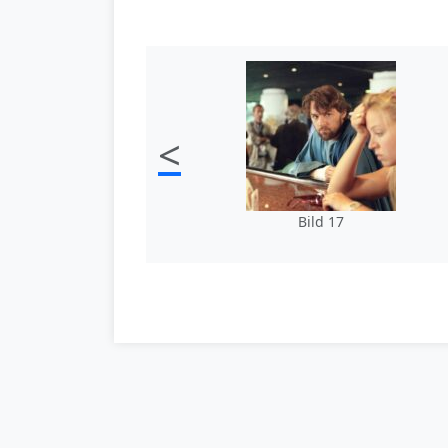
<
Bild 17