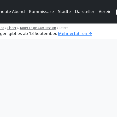
 heute Abend
Kommissare
Städte
Darsteller
Verein
and
»
Eisner
»
Tatort Folge 448: Passion
»
Tatort
gen gibt es ab 13 September.
Mehr erfahren →