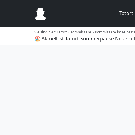
Tatort
Sie sind hier:
Tatort
»
Kommissare
»
Kommissare im Ruhest
🏖️ Aktuell ist Tatort-Sommerpause
Neue Fol