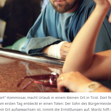
atort"-Kommissar, macht Urlaub in einem kleinen Ort in Tirol. Dort f
am ersten Tag entdeckt er einen Toten: Der Sohn des Bürgermeist
 Ort aufgewachsen ist, nimmt die Ermittlungen auf, Moritz hilft 