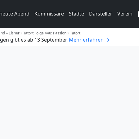
 heute Abend
Kommissare
Städte
Darsteller
Verein
and
»
Eisner
»
Tatort Folge 448: Passion
»
Tatort
gen gibt es ab 13 September.
Mehr erfahren →