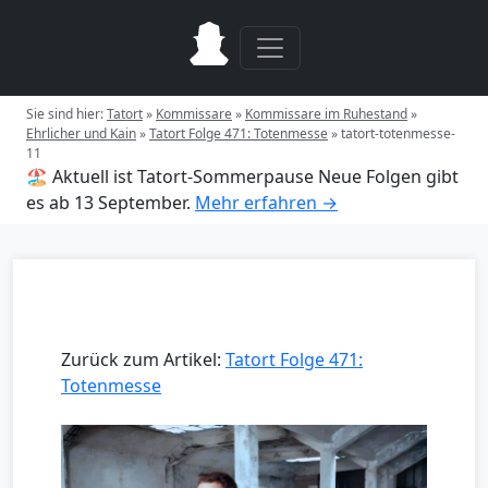
Sie sind hier:
Tatort
»
Kommissare
»
Kommissare im Ruhestand
»
Ehrlicher und Kain
»
Tatort Folge 471: Totenmesse
»
tatort-totenmesse-
11
🏖️ Aktuell ist Tatort-Sommerpause
Neue Folgen gibt
es ab 13 September.
Mehr erfahren →
Zurück zum Artikel:
Tatort Folge 471:
Totenmesse