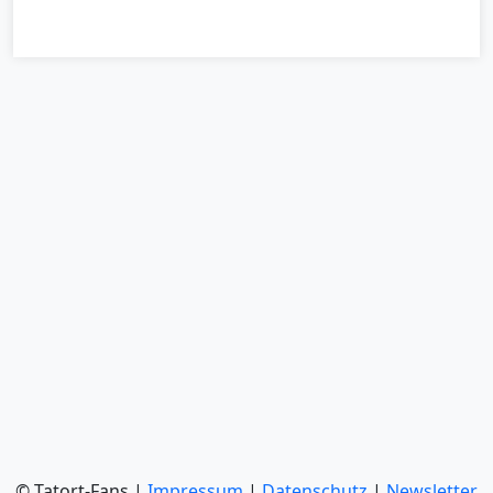
© Tatort-Fans |
Impressum
|
Datenschutz
|
Newsletter