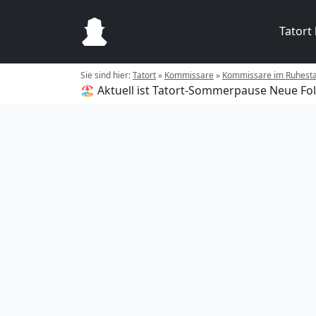
Tatort
Sie sind hier:
Tatort
»
Kommissare
»
Kommissare im Ruhest
🏖️ Aktuell ist Tatort-Sommerpause
Neue Fol