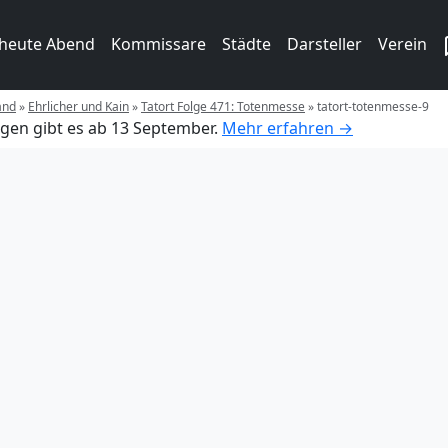
 heute Abend
Kommissare
Städte
Darsteller
Verein
and
»
Ehrlicher und Kain
»
Tatort Folge 471: Totenmesse
»
tatort-totenmesse-9
gen gibt es ab 13 September.
Mehr erfahren →