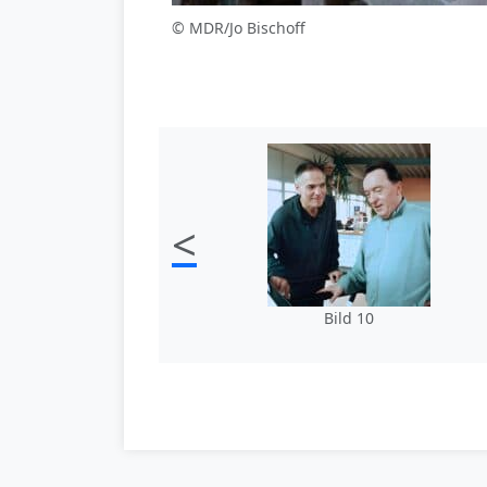
© MDR/Jo Bischoff
<
Bild 10