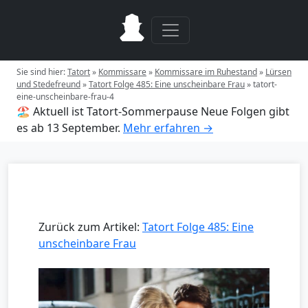
Sie sind hier:
Tatort
»
Kommissare
»
Kommissare im Ruhestand
»
Lürsen
und Stedefreund
»
Tatort Folge 485: Eine unscheinbare Frau
»
tatort-
eine-unscheinbare-frau-4
🏖️ Aktuell ist Tatort-Sommerpause
Neue Folgen gibt
es ab 13 September.
Mehr erfahren →
Zurück zum Artikel:
Tatort Folge 485: Eine
unscheinbare Frau