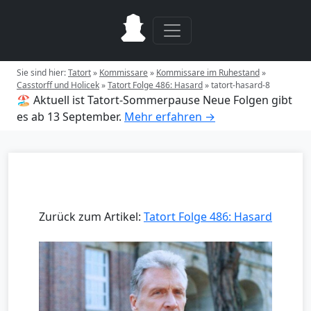
Sie sind hier:
Tatort
»
Kommissare
»
Kommissare im Ruhestand
»
Casstorff und Holicek
»
Tatort Folge 486: Hasard
»
tatort-hasard-8
🏖️ Aktuell ist Tatort-Sommerpause
Neue Folgen gibt
es ab 13 September.
Mehr erfahren →
Zurück zum Artikel:
Tatort Folge 486: Hasard