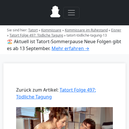
Sie sind hier:
Tatort
»
Kommissare
»
Kommissare im Ruhestand
»
Eisner
»
Tatort Folge 497: Tödliche Tagung
»
tatort-tödliche-tagung-13
🏖️ Aktuell ist Tatort-Sommerpause
Neue Folgen gibt
es ab 13 September.
Mehr erfahren →
Zurück zum Artikel:
Tatort Folge 497:
Tödliche Tagung