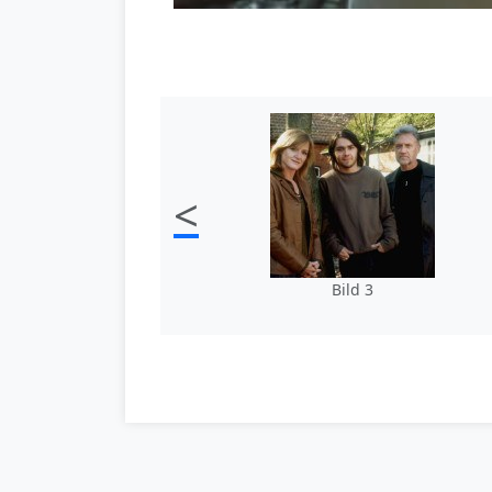
<
Bild 3