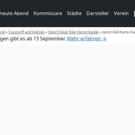
 heute Abend
Kommissare
Städte
Darsteller
Verein
and
»
Casstorff und Holicek
»
Tatort Folge 534: Harte Hunde
»
tatort-bild-harte-h
gen gibt es ab 13 September.
Mehr erfahren →