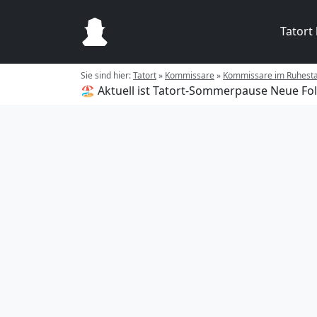
Tatort
Sie sind hier:
Tatort
»
Kommissare
»
Kommissare im Ruhest
🏖️ Aktuell ist Tatort-Sommerpause
Neue Fol