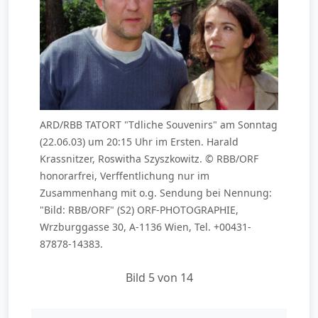
ARD/RBB TATORT "Tdliche Souvenirs" am Sonntag
(22.06.03) um 20:15 Uhr im Ersten. Harald
Krassnitzer, Roswitha Szyszkowitz. © RBB/ORF
honorarfrei, Verffentlichung nur im
Zusammenhang mit o.g. Sendung bei Nennung:
"Bild: RBB/ORF" (S2) ORF-PHOTOGRAPHIE,
Wrzburggasse 30, A-1136 Wien, Tel. +00431-
87878-14383.
Bild 5 von 14