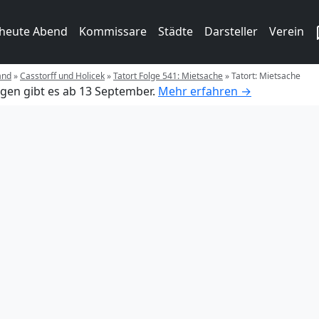
 heute Abend
Kommissare
Städte
Darsteller
Verein
and
»
Casstorff und Holicek
»
Tatort Folge 541: Mietsache
»
Tatort: Mietsache
gen gibt es ab 13 September.
Mehr erfahren →