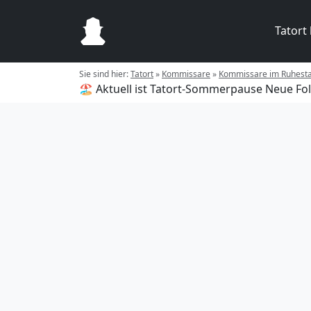
Tatort
Sie sind hier:
Tatort
»
Kommissare
»
Kommissare im Ruhest
🏖️ Aktuell ist Tatort-Sommerpause
Neue Fol