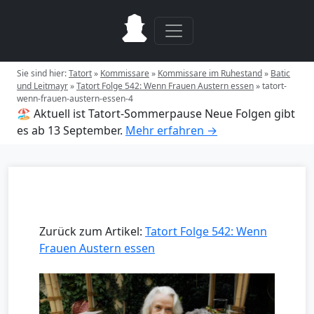
Sie sind hier:
Tatort
»
Kommissare
»
Kommissare im Ruhestand
»
Batic
und Leitmayr
»
Tatort Folge 542: Wenn Frauen Austern essen
»
tatort-
wenn-frauen-austern-essen-4
🏖️ Aktuell ist Tatort-Sommerpause
Neue Folgen gibt
es ab 13 September.
Mehr erfahren →
Zurück zum Artikel:
Tatort Folge 542: Wenn
Frauen Austern essen