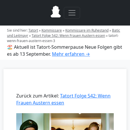
Sie sind hier:
Tatort
»
Kommissare
»
Kommissare im Ruhestand
»
Batic
und Leitmayr
»
Tatort Folge 542: Wenn Frauen Austern essen
»
tatort-
wenn-frauen-austern-essen-3
🏖️ Aktuell ist Tatort-Sommerpause
Neue Folgen gibt
es ab 13 September.
Mehr erfahren →
Zurück zum Artikel:
Tatort Folge 542: Wenn
Frauen Austern essen