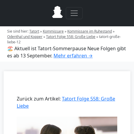
Sie sind hier:
Tatort
»
Kommissare
»
Kommissare im Ruhestand
»
Odenthal und Kopper
»
Tatort Folge 558: Große Liebe
»
tatort-große-
liebe-12
🏖️ Aktuell ist Tatort-Sommerpause
Neue Folgen gibt
es ab 13 September.
Mehr erfahren →
Zurück zum Artikel:
Tatort Folge 558: Große
Liebe