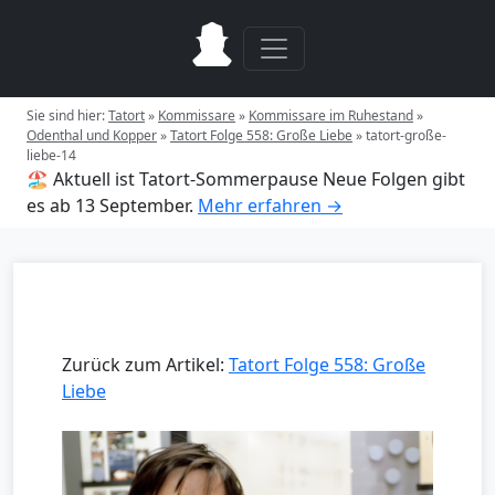
Sie sind hier:
Tatort
»
Kommissare
»
Kommissare im Ruhestand
»
Odenthal und Kopper
»
Tatort Folge 558: Große Liebe
»
tatort-große-
liebe-14
🏖️ Aktuell ist Tatort-Sommerpause
Neue Folgen gibt
es ab 13 September.
Mehr erfahren →
Zurück zum Artikel:
Tatort Folge 558: Große
Liebe