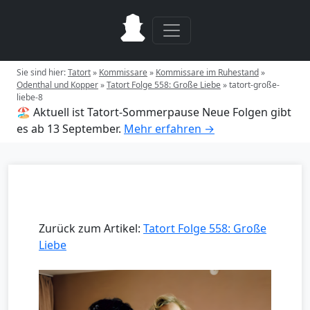
Sie sind hier:
Tatort
»
Kommissare
»
Kommissare im Ruhestand
»
Odenthal und Kopper
»
Tatort Folge 558: Große Liebe
»
tatort-große-
liebe-8
🏖️ Aktuell ist Tatort-Sommerpause
Neue Folgen gibt
es ab 13 September.
Mehr erfahren →
Zurück zum Artikel:
Tatort Folge 558: Große
Liebe