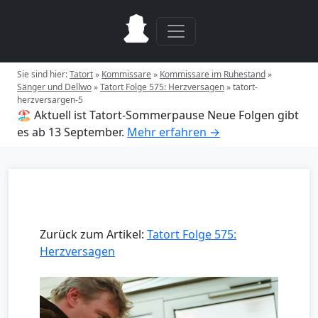
Sie sind hier:
Tatort
»
Kommissare
»
Kommissare im Ruhestand
»
Sänger und Dellwo
»
Tatort Folge 575: Herzversagen
»
tatort-
herzversargen-5
🏖️ Aktuell ist Tatort-Sommerpause
Neue Folgen gibt
es ab 13 September.
Mehr erfahren →
Zurück zum Artikel:
Tatort Folge 575:
Herzversagen