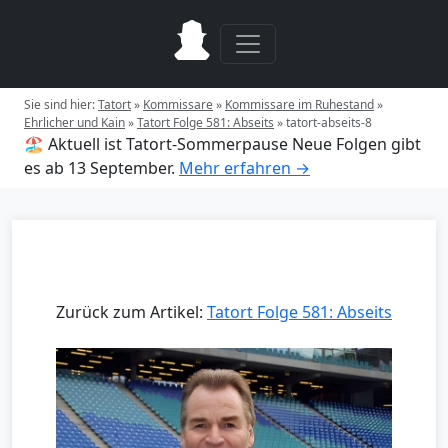
Sie sind hier:
Tatort
»
Kommissare
»
Kommissare im Ruhestand
»
Ehrlicher und Kain
»
Tatort Folge 581: Abseits
»
tatort-abseits-8
🏖️ Aktuell ist Tatort-Sommerpause
Neue Folgen gibt
es ab 13 September.
Mehr erfahren →
Zurück zum Artikel:
Tatort Folge 581: Abseits