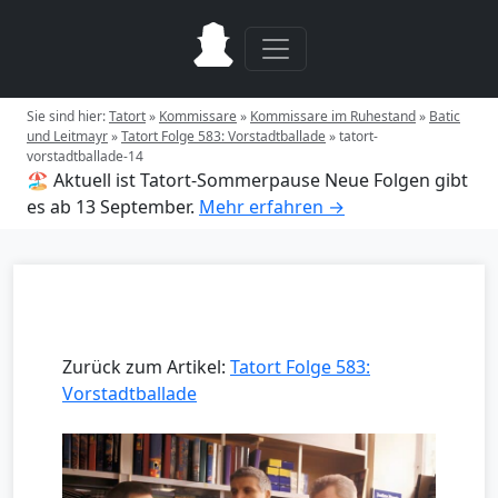
Sie sind hier:
Tatort
»
Kommissare
»
Kommissare im Ruhestand
»
Batic
und Leitmayr
»
Tatort Folge 583: Vorstadtballade
»
tatort-
vorstadtballade-14
🏖️ Aktuell ist Tatort-Sommerpause
Neue Folgen gibt
es ab 13 September.
Mehr erfahren →
Zurück zum Artikel:
Tatort Folge 583:
Vorstadtballade