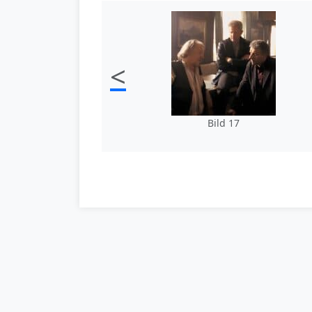
<
Bild 17