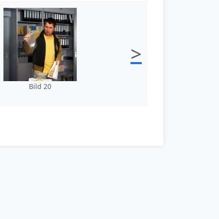
>
Bild 20