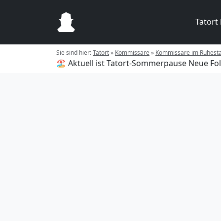
Tatort
Sie sind hier:
Tatort
»
Kommissare
»
Kommissare im Ruhest
🏖️ Aktuell ist Tatort-Sommerpause
Neue Fol