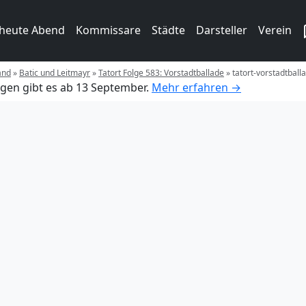
 heute Abend
Kommissare
Städte
Darsteller
Verein
and
»
Batic und Leitmayr
»
Tatort Folge 583: Vorstadtballade
»
tatort-vorstadtball
gen gibt es ab 13 September.
Mehr erfahren →