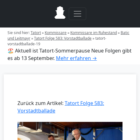
Sie sind hier:
Tatort
»
Kommissare
»
Kommissare im Ruhestand
»
Batic
und Leitmayr
»
Tatort Folge 583: Vorstadtballade
»
tatort-
vorstadtballade-19
🏖️ Aktuell ist Tatort-Sommerpause
Neue Folgen gibt
es ab 13 September.
Mehr erfahren →
Zurück zum Artikel:
Tatort Folge 583:
Vorstadtballade