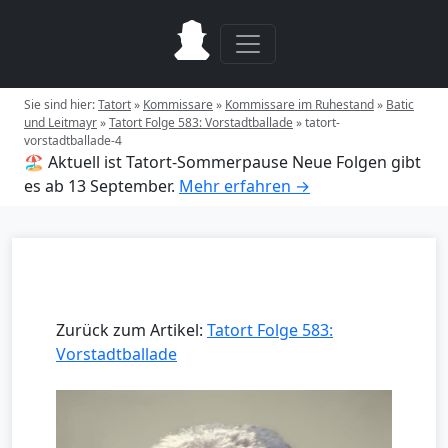
Sie sind hier:
Tatort
»
Kommissare
»
Kommissare im Ruhestand
»
Batic
und Leitmayr
»
Tatort Folge 583: Vorstadtballade
»
tatort-
vorstadtballade-4
🏖️ Aktuell ist Tatort-Sommerpause
Neue Folgen gibt
es ab 13 September.
Mehr erfahren →
Zurück zum Artikel:
Tatort Folge 583:
Vorstadtballade