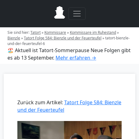
Sie sind hier:
Tatort
»
Kommissare
»
Kommissare im Ruhestand
»
Bienzle
»
Tatort Folge 584: Bienzle und der Feuerteufel
»
tatort-bienzle-
und-der-feuerteufel-6
🏖️ Aktuell ist Tatort-Sommerpause
Neue Folgen gibt
es ab 13 September.
Mehr erfahren →
Zurück zum Artikel:
Tatort Folge 584: Bienzle
und der Feuerteufel